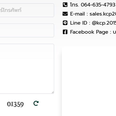
โทร.
064-635-4793
E-mail :
sales.kcp
Line ID :
@kcp.201
Facebook Page :
บ