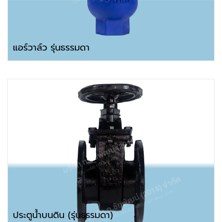
แอร์วาล์ว รุ่นธรรมดา
ประตูน้ำบนดิน (รุ่นธรรมดา)